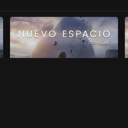
02. Comentarios a NELQP
31 min