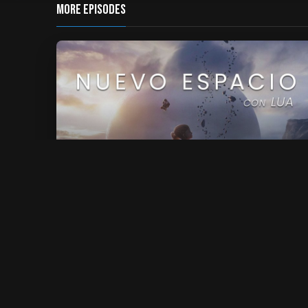
MORE EPISODES
01. Comentarios a La Caracola
10 min