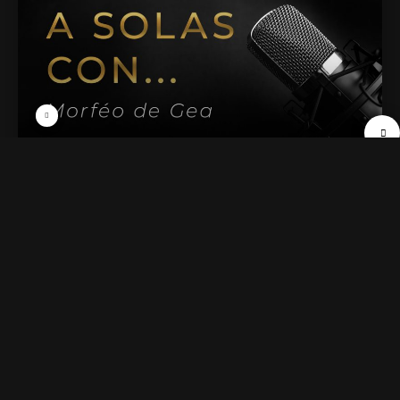
00. Entrevista a Morféo de Gea
47 min