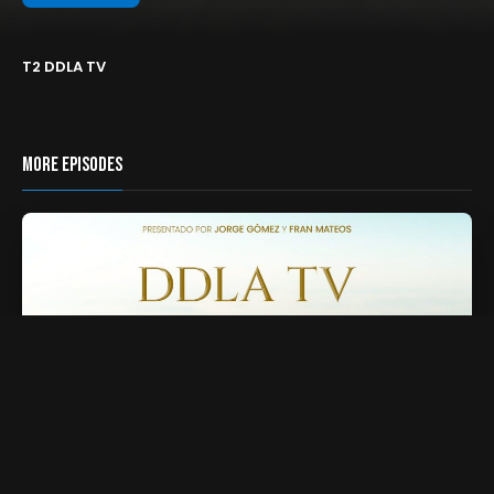
T2 DDLA TV
MORE EPISODES
01. El Gobierno Secreto / Quién es Quién / Estructura de
Poder
58 min